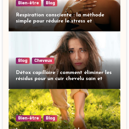
Bien-être
Blog
Respiration consciente : la méthode
simple pour réduire le stress et
améliorer votre sommeil
Blog
Cheveux
Détox capillaire : comment éliminer les
résidus pour un cuir chevelu sain et
revitalisé
Bien-être
Blog