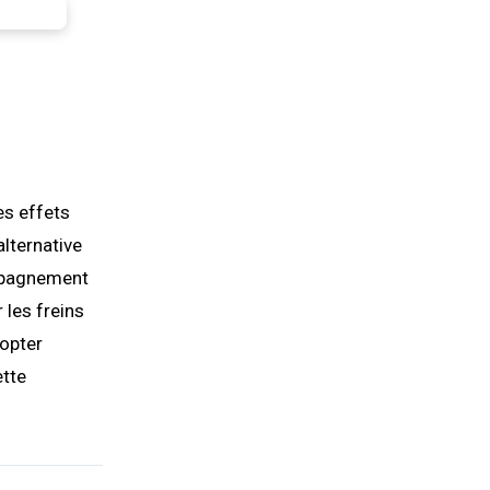
es effets
lternative
ompagnement
 les freins
dopter
ette