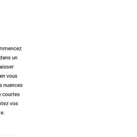
 Commencez
 dans un
laisser
 en vous
es nuances
e courtes
otez vos
re.