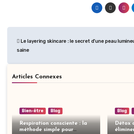
Le layering skincare : le secret d’une peau lumine
saine
Articles Connexes
Bien-être
Blog
Blog
Respiration consciente : la
Détox c
méthode simple pour
élimine