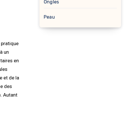
Ongles
Peau
 pratique
 à un
taires en
ules
 et de la
le des
s. Autant