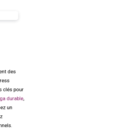
ent des
tress
s clés pour
ga durable
,
éez un
ez
nnels.