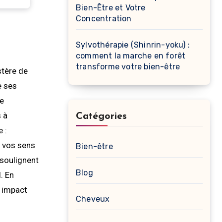
Bien-Être et Votre
Concentration
Sylvothérapie (Shinrin-yoku) :
comment la marche en forêt
transforme votre bien-être
stère de
e ses
se
 à
Catégories
 :
à vos sens
Bien-être
soulignent
Blog
. En
n impact
Cheveux