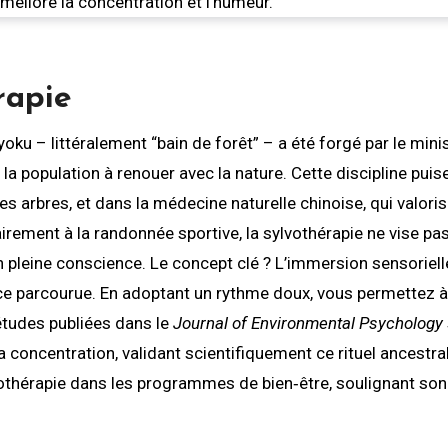
rapie
oku – littéralement “bain de forêt” – a été forgé par le mini
 la population à renouer avec la nature. Cette discipline puis
des arbres, et dans la médecine naturelle chinoise, qui valori
rement à la randonnée sportive, la sylvothérapie ne vise pas
n pleine conscience. Le concept clé ? L’immersion sensorielle
stance parcourue. En adoptant un rythme doux, vous permettez 
 études publiées dans le
Journal of Environmental Psychology
la concentration, validant scientifiquement ce rituel ancestral
vothérapie dans les programmes de bien‑être, soulignant so