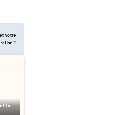
et Votre
ration
nt la