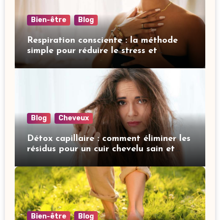
Bien-être
Blog
Respiration consciente : la méthode
simple pour réduire le stress et
améliorer votre sommeil
Blog
Cheveux
Détox capillaire : comment éliminer les
résidus pour un cuir chevelu sain et
revitalisé
Bien-être
Blog