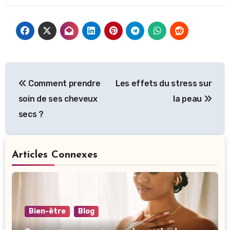
Navigation
Comment prendre
Les effets du stress sur
de
soin de ses cheveux
la peau
l’article
secs ?
Articles Connexes
Bien-être
Blog