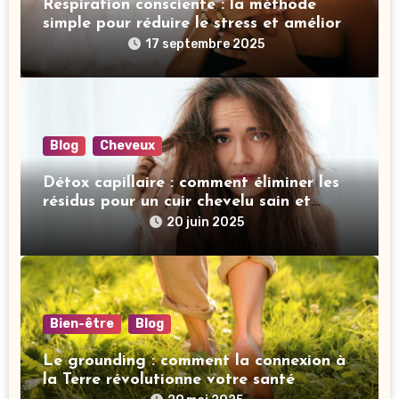
Respiration consciente : la méthode
simple pour réduire le stress et améliorer
votre sommeil
17 septembre 2025
Blog
Cheveux
Détox capillaire : comment éliminer les
résidus pour un cuir chevelu sain et
revitalisé
20 juin 2025
Bien-être
Blog
Le grounding : comment la connexion à
la Terre révolutionne votre santé
mentale