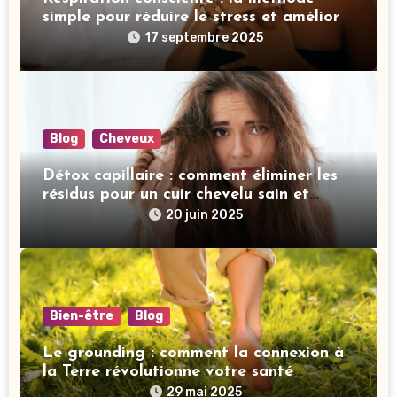
simple pour réduire le stress et améliorer
votre sommeil
17 septembre 2025
Blog
Cheveux
Détox capillaire : comment éliminer les
résidus pour un cuir chevelu sain et
revitalisé
20 juin 2025
Bien-être
Blog
Le grounding : comment la connexion à
la Terre révolutionne votre santé
mentale
29 mai 2025