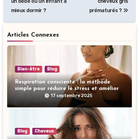
un bébé ou un enfant à
cheveux gris
mieux dormir ?
prématurés ?
Articles Connexes
Bien-être
Blog
Respiration consciente : la méthode
simple pour réduire le stress et améliorer
votre sommeil
17 septembre 2025
Blog
Cheveux