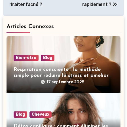
de
traiter l’acné ?
rapidement ?
l’article
Articles Connexes
Bien-être
Blog
Respiration consciente : la méthode
simple pour réduire le stress et améliorer
votre sommeil
17 septembre 2025
Blog
Cheveux
Détox capillaire : comment éliminer les