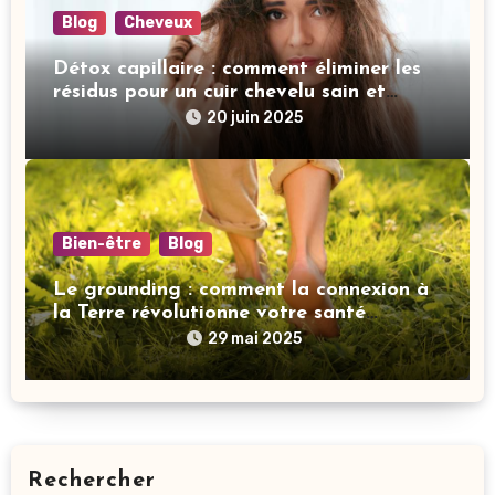
Blog
Cheveux
Détox capillaire : comment éliminer les
résidus pour un cuir chevelu sain et
revitalisé
20 juin 2025
Bien-être
Blog
Le grounding : comment la connexion à
la Terre révolutionne votre santé
mentale
29 mai 2025
Rechercher