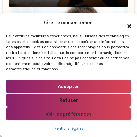
améliorer votre sommeil
Gérer le consentement
Pour offrir les meilleures expériences, nous utilisons des technologies
Blog
Cheveux
telles que les cookies pour stocker et/ou accéder aux informations
des appareils. Le fait de consentir à ces technologies nous permettra
Détox capillaire : comment éliminer les
de traiter des données telles que le comportement de navigation ou
résidus pour un cuir chevelu sain et
les ID uniques sur ce site. Le fait de ne pas consentir ou de retirer son
revitalisé
consentement peut avoir un effet négatif sur certaines
caractéristiques et fonctions.
Accepter
Bien-être
Blog
Refuser
Le grounding : comment la connexion
Voir les préférences
à la Terre révolutionne votre santé
mentale
Mentions légales