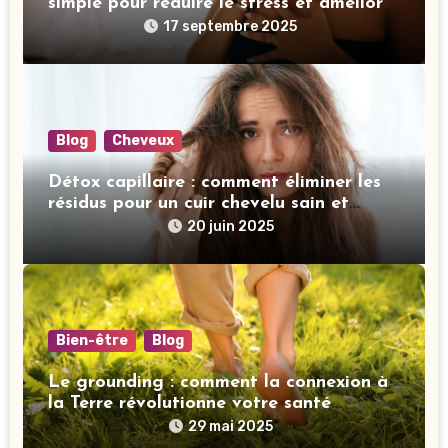
simple pour réduire le stress et améliorer
votre sommeil
17 septembre 2025
Blog
Cheveux
Détox capillaire : comment éliminer les
résidus pour un cuir chevelu sain et
revitalisé
20 juin 2025
Bien-être
Blog
Le grounding : comment la connexion à
la Terre révolutionne votre santé
mentale
29 mai 2025