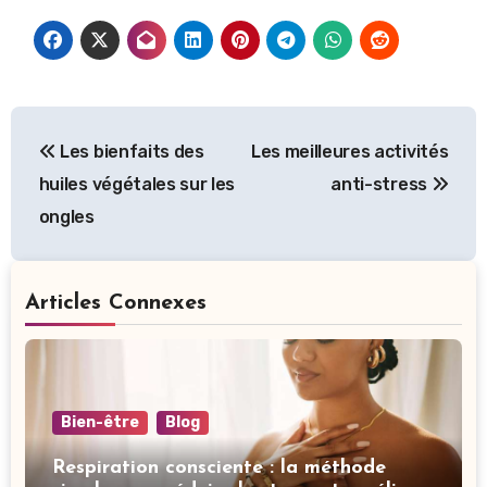
Navigation
Les bienfaits des
Les meilleures activités
de
huiles végétales sur les
anti-stress
l’article
ongles
Articles Connexes
Bien-être
Blog
Respiration consciente : la méthode